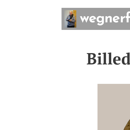
wegnerf
Bille