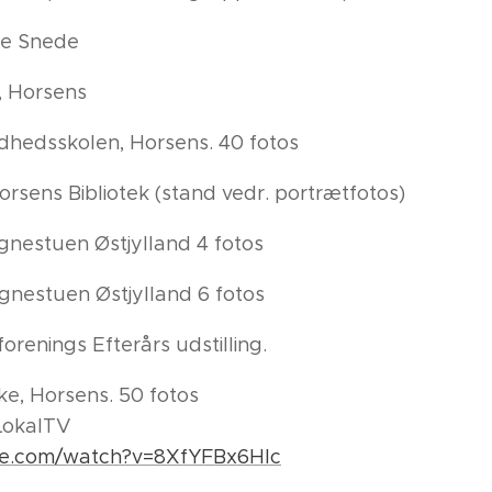
re Snede
, Horsens
ndhedsskolen, Horsens. 40 fotos
orsens Bibliotek (stand vedr. portrætfotos)
gnestuen Østjylland 4 fotos
gnestuen Østjylland 6 fotos
renings Efterårs udstilling.
ke, Horsens. 50 fotos
 LokalTV
be.com/watch?v=8XfYFBx6HIc