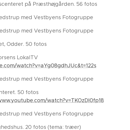
tscenteret på Præsthøjgården. 56 fotos
rædstrup med Vestbyens Fotogruppe
rædstrup med Vestbyens Fotogruppe
et, Odder. 50 fotos
 Horsens LokalTV
be.com/watch?v=aYg08gdhJUc&t=122s
rædstrup med Vestbyens Fotogruppe
teret. 50 fotos
/www.youtube.com/watch?v=TKOzDI0fp18
rædstrup med Vestbyens Fotogruppe
hedshus. 20 fotos (tema: træer)