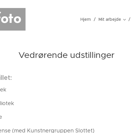
oto
Hjem
Mit arbejde
Vedrørende udstillinger
llet:
tek
liotek
e
dense (med Kunstnergruppen Slottet)